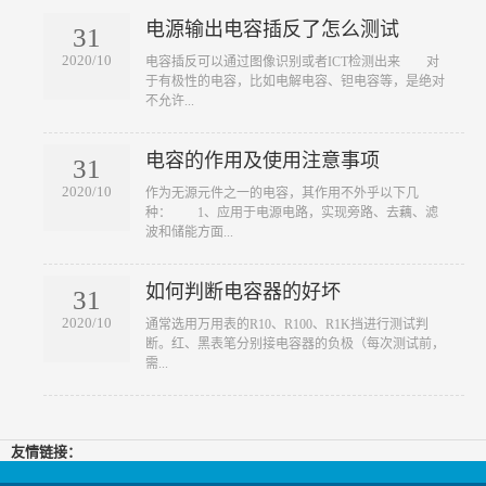
电源输出电容插反了怎么测试
31
2020/10
​电容插反可以通过图像识别或者ICT检测出来 对
于有极性的电容，比如电解电容、钽电容等，是绝对
不允许...
电容的作用及使用注意事项
31
2020/10
​作为无源元件之一的电容，其作用不外乎以下几
种： 1、应用于电源电路，实现旁路、去藕、滤
波和储能方面...
如何判断电容器的好坏
31
2020/10
​通常选用万用表的R10、R100、R1K挡进行测试判
断。红、黑表笔分别接电容器的负极（每次测试前，
需...
友情链接：